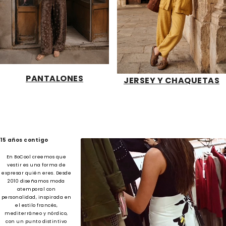
PANTALONES
JERSEY Y CHAQUETAS
15 años contigo
En BoCool creemos que
vestir es una forma de
expresar quién eres. Desde
2010 diseñamos moda
atemporal con
personalidad, inspirada en
el estilo francés,
mediterráneo y nórdico,
con un punto distintivo