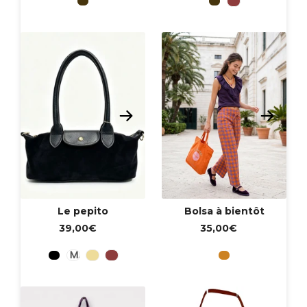
Le pepito
Bolsa à bientôt
39,00€
35,00€
Negro
Marron
Beige
Granate
Naranja
MARRON