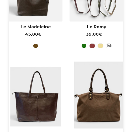
Le Madeleine
Le Romy
45,00€
39,00€
Marrón
Verde
Granate
Beige
Marron
MARRON