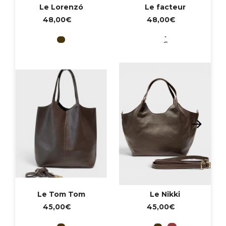
Le Lorenzó
Le facteur
48,00€
48,00€
VERDE
Chocolate
Verde caqui
CAQUI
Le Tom Tom
Le Nikki
45,00€
45,00€
Chocolate
Chocolate
Granate