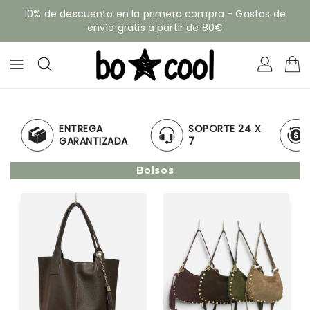
ECTAMENTE
10% de descuento en la primera compra - Gastos de
CONTENIDO
envío gratis a partir de 80€
EGA
SOPORTE 24 X
DEVOLUCION
NTIZADA
7
DEL 100%
Bolsos