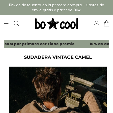
ECTAMENTE
10% de descuento en la primera compra - Gastos de
CONTENIDO
envío gratis a partir de 80€
10% de descu
cool
por primera vez tiene premio
SUDADERA VINTAGE CAMEL