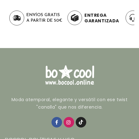
ENTREGA
S
SOPORTE 24/7
GARANTIZADA
0€
Moda atemporal, elegante y versátil con ese twist
"canalla" que nos diferencia.